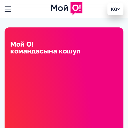
KG
Мой О!
командасына кошул