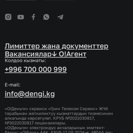
Лимиттер жана документтер
Вакансиялар
↓ O!Агент
Колдоо кызматы:
+996 700 000 999
E-mail:
info@dengi.kg
«О!Деньги» сервиси «Грин Телеком Сервис» ЖЧК
тарабынан жеткиликтүү кызматтардын тизмесинин
алкагында көрсөтүлөт. КРУБ №2021030817,
№3022030817 лицензиялары.
«О!Деньги» электрондук акчаларынын эмитент-
банкы: «О!Банк» ААК. КРУБ 17.09.2024-ж. №044 лиц.