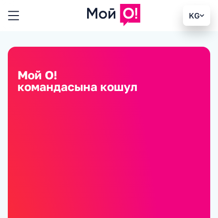
KG
Мой О!
командасына кошул