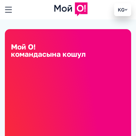
KG
Мой О!
командасына кошул