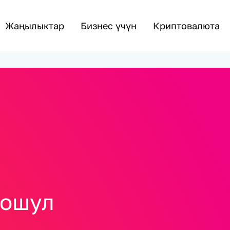
Жаңылыктар
Бизнес үчүн
Криптовалюта
кошул