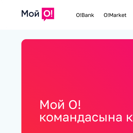
O!Bank
O!Market
Мой О!
командасына 