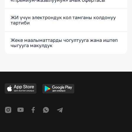
ЖИ үчүн электрондук кол тамганы колдонуу
тартиби
Жеке маалыматтарды чогултууга жана иштеп
чыгууга макулдук