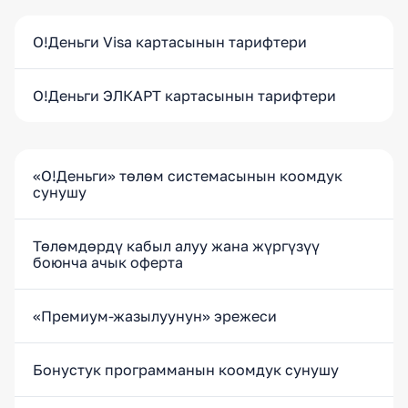
O!Деньги Visa картасынын тарифтери
O!Деньги ЭЛКАРТ картасынын тарифтери
«O!Деньги» төлөм системасынын коомдук
сунушу
Төлөмдөрдү кабыл алуу жана жүргүзүү
боюнча ачык оферта
«Премиум-жазылуунун» эрежеси
Бонустук программанын коомдук сунушу