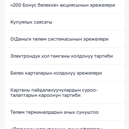
«200 Бонус белекке» акциясынын эрежелери
Купуялык саясаты
O!Деньги төлөм системасынын эрежелери
Электрондук кол тамганы колдонуу тартиби
Белек карталарын колдонуу эрежелери
Картаны пайдалануучулардын суроо-
талаптарын кароонун тартиби
Төлөм терминалдарын ачык сунуштоо
«Премиум-жазылуунун» ачык офертасы