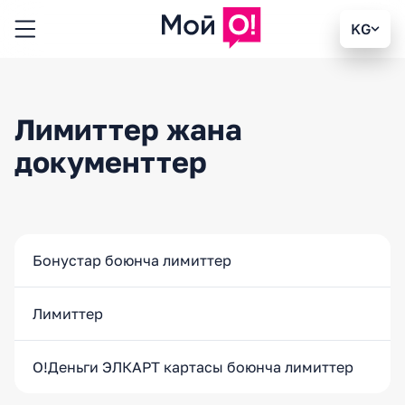
KG
Лимиттер жана
документтер
Бонустар боюнча лимиттер
Лимиттер
O!Деньги ЭЛКАРТ картасы боюнча лимиттер