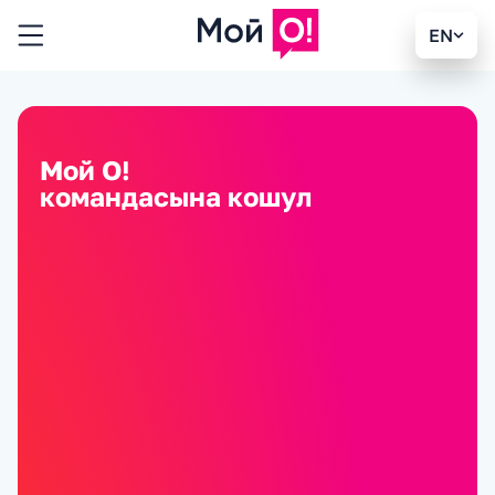
EN
Мой О!
командасына кошул