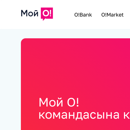
O!Bank
O!Market
Мой О!
командасына 