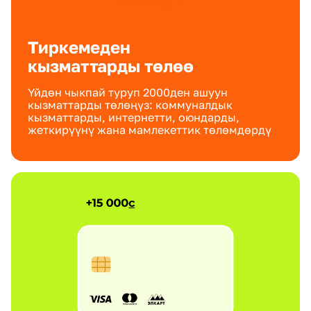
Тиркемеден
кызматтарды төлөө
Үйдөн чыкпай туруп 2000ден ашуун
кызматтарды төлөңүз: коммуналдык
кызматтарды, интернетти, оюндарды,
жеткирүүнү жана мамлекеттик төлөмдөрдү