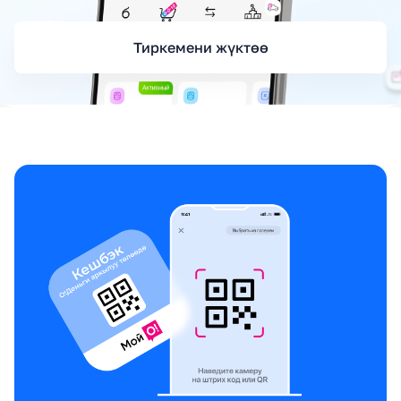
Тиркемени жүктөө