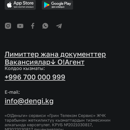
Лимиттер жана документтер
Вакансиялар
↓ O!Агент
Колдоо кызматы:
+996 700 000 999
E-mail:
info@dengi.kg
«О!Деньги» сервиси «Грин Телеком Сервис» ЖЧК
тарабынан жеткиликтүү кызматтардын тизмесинин
алкагында көрсөтүлөт. КРУБ №2021030817,
№3022030817 лицензиялары.