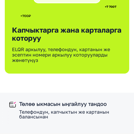
Капчыктарга жана карталарга
которуу
ELQR аркылуу, телефондун, картанын же
эсептин номери аркылуу которууларды
жөнөтүңүз
Төлөө ыкмасын ыңгайлуу тандоо
Телефондун, капчыктын же картанын
балансынан