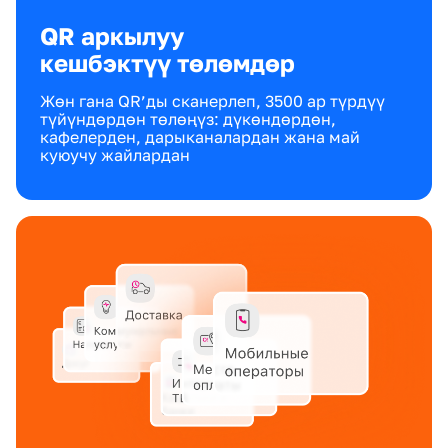
QR аркылуу
кешбэктүү төлөмдөр
Жөн гана QR’ды сканерлеп, 3500 ар түрдүү
түйүндөрдөн төлөңүз: дүкөндөрдөн,
кафелерден, дарыканалардан жана май
куюучу жайлардан