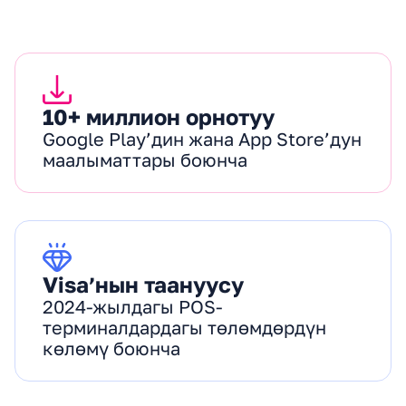
10+ миллион орнотуу
Google Play’дин жана App Store’дун
маалыматтары боюнча
Visa’нын таануусу
2024-жылдагы POS-
терминалдардагы төлөмдөрдүн
көлөмү боюнча