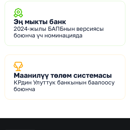
Эң мыкты банк
2024-жылы БАПБнын версиясы
боюнча үч номинацияда
Маанилүү төлөм системасы
КРдин Улуттук банкынын баалоосу
боюнча