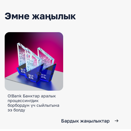
Эмне жаңылык
O!Bank Банктар аралык
процессингдик
борбордун үч сыйлыгына
ээ болду
Бардык жаңылыктар