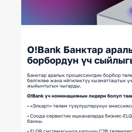
O!Bank Банктар арал
борбордун үч сыйлыг
Банктар аралык процессингдик борбор төл
белгилөө жана ийгиликтүү кызматташтык ү
жыйынтыгын чыгарды.
O!Bank үч номинациянын лидери болуп та
• «Элкарт» төлөм түзүлүштөрүнүн эмиссияс
• Соода-сервистик ишканаларда бизнес-EL
банкы.
• ELQR системасында кирүүчү C2B төлөмдө