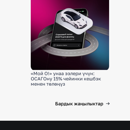
«Мой О!» унаа ээлери үчүн:
ОСАГОну 15% чейинки кешбэк
менен төлөңүз
Бардык жаңылыктар