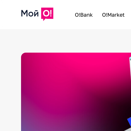
O!Bank
O!Market