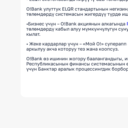
O!Bank улуттук ELQR стандартынын негизи
төлөмдөрдү системасын жигердүү түрдө иш
•Бизнес үчүн – O!Bank акциянын алкагында
төлөмдөрдү кабыл алуу мүмкүнчүлүгүн суну
кылат.
• Жеке кардарлар үчүн – «Мой О!» суперап
аркылуу акча которуу тез жана коопсуз.
O!Bank өз ишинин жогору баалангандыгы,
Республикасынын финансы системасынын 
үчүн Банктар аралык процессингдик борбо