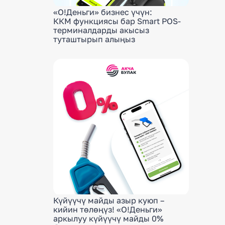
«О!Деньги» бизнес үчүн:
ККМ функциясы бар Smart POS-
терминалдарды акысыз
туташтырып алыңыз
Күйүүчү майды азыр куюп –
кийин төлөңүз! «О!Деньги»
аркылуу күйүүчү майды 0%