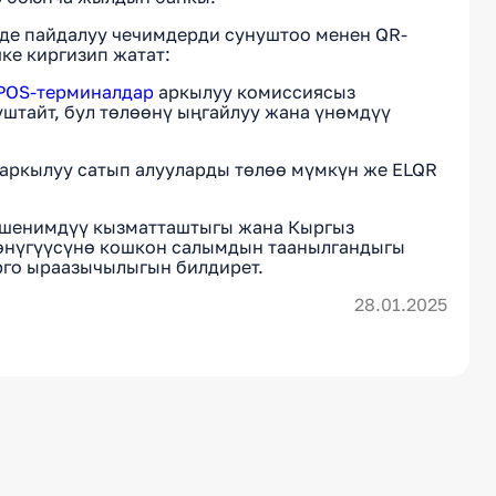
нде пайдалуу чечимдерди сунуштоо менен QR-
ке киргизип жатат:
POS-терминалдар
аркылуу комиссиясыз
штайт, бул төлөөнү ыңгайлуу жана үнөмдүү
п аркылуу сатып алууларды төлөө мүмкүн же ELQR
 ишенимдүү кызматташтыгы жана Кыргыз
өнүгүүсүнө кошкон салымдын таанылгандыгы
рго ыраазычылыгын билдирет.
28.01.2025