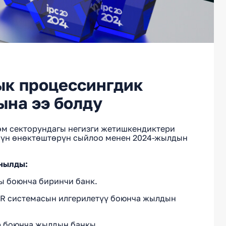
ык процессингдик
ына ээ болду
өм секторундагы негизги жетишкендиктери
чүн өнөктөштөрүн сыйлоо менен 2024-жылдын
анылды:
ы боюнча биринчи банк.
QR системасын илгерилетүү боюнча жылдын
р боюнча жылдын банкы.