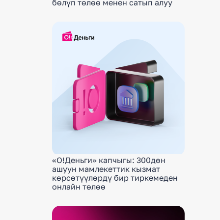
бөлүп төлөө менен сатып алуу
«О!Деньги» капчыгы: 300дөн
ашуун мамлекеттик кызмат
көрсөтүүлөрдү бир тиркемеден
онлайн төлөө