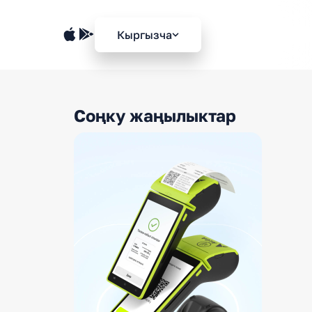
Кыргызча
Соңку жаңылыктар