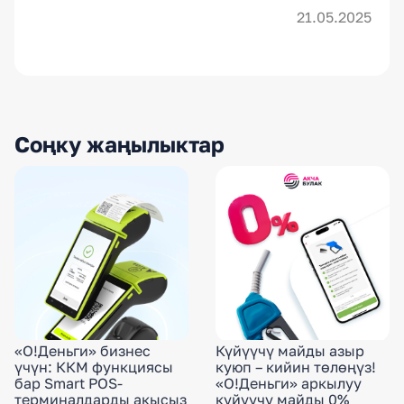
21.05.2025
Соңку жаңылыктар
«О!Деньги» бизнес
Күйүүчү майды азыр
үчүн: ККМ функциясы
куюп – кийин төлөңүз!
бар Smart POS-
«О!Деньги» аркылуу
терминалдарды акысыз
күйүүчү майды 0%