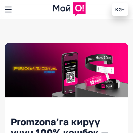
KG
Promzona’га кирүү
үчүн 100% кешбэк —