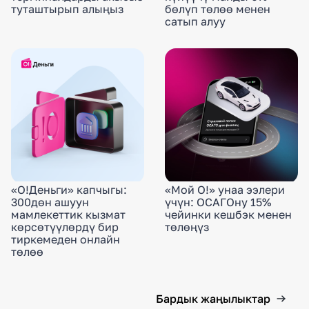
туташтырып алыңыз
бөлүп төлөө менен
сатып алуу
«О!Деньги» капчыгы:
«Мой О!» унаа ээлери
300дөн ашуун
үчүн: ОСАГОну 15%
мамлекеттик кызмат
чейинки кешбэк менен
көрсөтүүлөрдү бир
төлөңүз
тиркемеден онлайн
төлөө
Бардык жаңылыктар