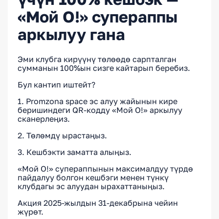
«Мой О!» супераппы
аркылуу гана
Эми клубга кирүүнү төлөөдө сарпталган
сумманын 100%ын сизге кайтарып беребиз.
Бул кантип иштейт?
1. Promzona space эс алуу жайынын кире
беришиндеги QR-кодду «Мой О!» аркылуу
сканерлеңиз.
2. Төлөмдү ырастаңыз.
3. Кешбэкти заматта алыңыз.
«Мой О!» супераппынын максималдуу түрдө
пайдалуу болгон кешбэги менен түнкү
клубдагы эс алуудан ырахаттаныңыз.
Акция 2025-жылдын 31-декабрына чейин
жүрөт.