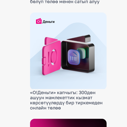
бөлүп төлөө менен сатып алуу
«О!Деньги» капчыгы: 300дөн
ашуун мамлекеттик кызмат
көрсөтүүлөрдү бир тиркемеден
онлайн төлөө