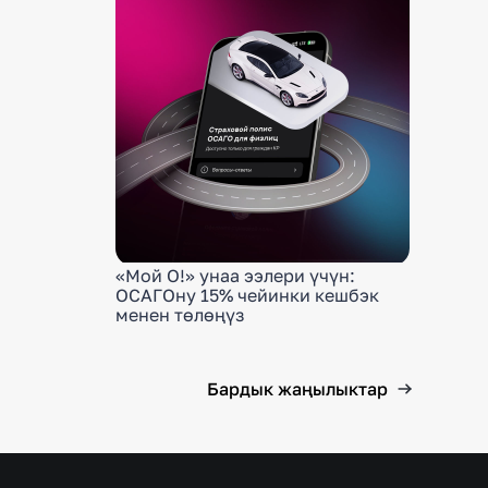
«Мой О!» унаа ээлери үчүн:
ОСАГОну 15% чейинки кешбэк
менен төлөңүз
Бардык жаңылыктар