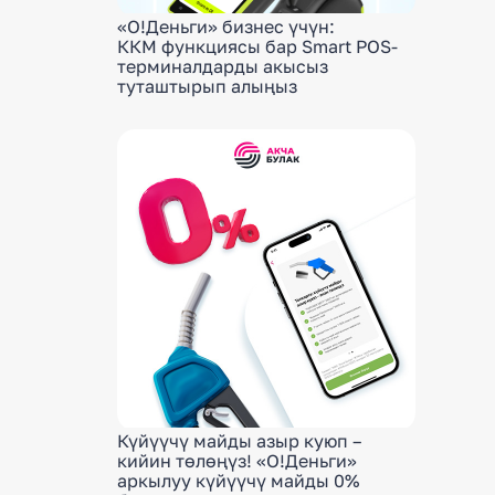
«О!Деньги» бизнес үчүн:
ККМ функциясы бар Smart POS-
терминалдарды акысыз
туташтырып алыңыз
Күйүүчү майды азыр куюп –
кийин төлөңүз! «О!Деньги»
аркылуу күйүүчү майды 0%