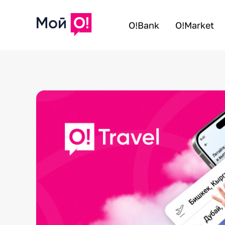
O!Bank
O!Market