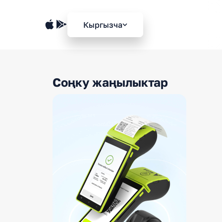
Кыргызча
Соңку жаңылыктар