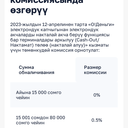
өзгөрүү
2023-жылдын 12-апрелинен тарта «О!Деньги»
электрондук капчыгынан электрондук
акчаларды накталай акча берүү функциясы
бар терминалдары аркылуу (Cash-Out/
Нактамат) төлөө (накталай алуу)» кызматы
үчүн төмөнкүдөй комиссия орнотулат:
Сумма
Размер
обналичивания
комиссии
Айына 15 000 сомго
0%
чейин
15 001 сомдон 80 000
0.5%
сомго чейин