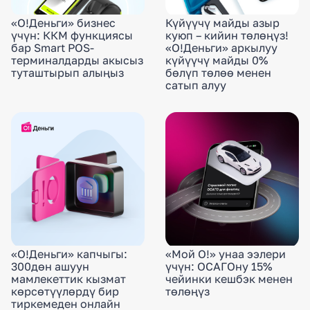
«О!Деньги» бизнес
Күйүүчү майды азыр
үчүн: ККМ функциясы
куюп – кийин төлөңүз!
бар Smart POS-
«О!Деньги» аркылуу
терминалдарды акысыз
күйүүчү майды 0%
туташтырып алыңыз
бөлүп төлөө менен
сатып алуу
«О!Деньги» капчыгы:
«Мой О!» унаа ээлери
300дөн ашуун
үчүн: ОСАГОну 15%
мамлекеттик кызмат
чейинки кешбэк менен
көрсөтүүлөрдү бир
төлөңүз
тиркемеден онлайн