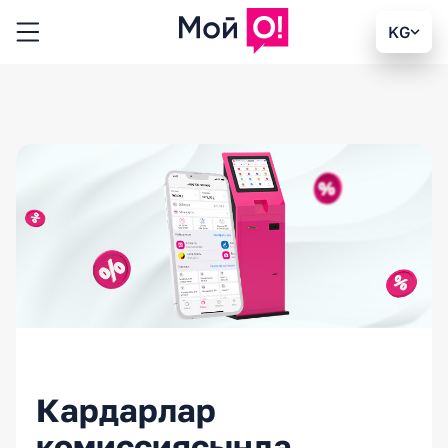
KG
Кардарлар
комиссиясында