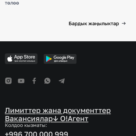
төлөө
Бардык жаңылыктар
Лимиттер жана документтер
Вакансиялар
↓ O!Агент
Колдоо кызматы:
+996 700 000 999