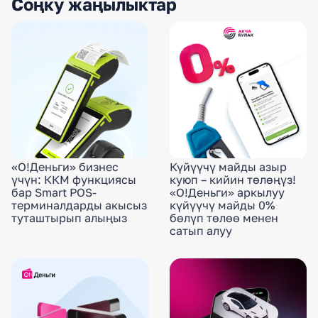
Соңку жаңылыктар
«О!Деньги» бизнес
Күйүүчү майды азыр
үчүн: ККМ функциясы
куюп – кийин төлөңүз!
бар Smart POS-
«О!Деньги» аркылуу
терминалдарды акысыз
күйүүчү майды 0%
туташтырып алыңыз
бөлүп төлөө менен
сатып алуу