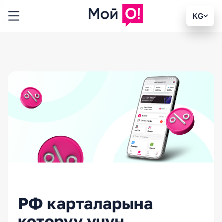
KG
РФ карталарына
которуу үчүн