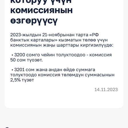
комиссиянын
өзгөрүүсү
2023-жылдын 21-ноябрынан тарта «РФ
банктык карталары» кызматын төлөө үчүн
комиссиянын жаңы шарттары киргизилүүдө:
• 3200 сомго чейин толуктоодоо - комиссия
50 сом түозөт.
• 3201 сом жана андан өйдө суммага
толуктоодо комиссия төлөмдүн суммасынын
2,5% түзөт
14.11.2023