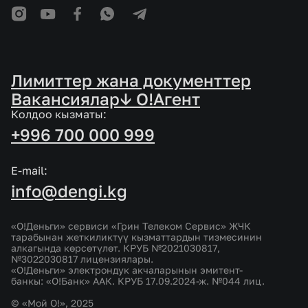
Лимиттер жана документтер
Вакансиялар
↓ O!Агент
Колдоо кызматы:
+996 700 000 999
E-mail:
info@dengi.kg
«О!Деньги» сервиси «Грин Телеком Сервис» ЖЧК
тарабынан жеткиликтүү кызматтардын тизмесинин
алкагында көрсөтүлөт. КРУБ №2021030817,
№3022030817 лицензиялары.
«О!Деньги» электрондук акчаларынын эмитент-
банкы: «О!Банк» ААК. КРУБ 17.09.2024-ж. №044 лиц.
© «Мой О!», 2025