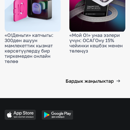
«О!Деньги» капчыгы:
«Мой О!» унаа ээлери
300дөн ашуун
үчүн: ОСАГОну 15%
мамлекеттик кызмат
чейинки кешбэк менен
көрсөтүүлөрдү бир
төлөңүз
тиркемеден онлайн
төлөө
Бардык жаңылыктар