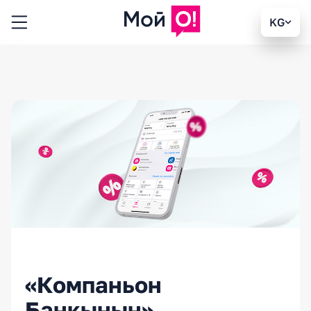
KG
«Компаньон
Банкынын»