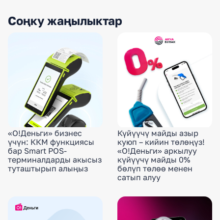
Соңку жаңылыктар
«О!Деньги» бизнес
Күйүүчү майды азыр
үчүн: ККМ функциясы
куюп – кийин төлөңүз!
бар Smart POS-
«О!Деньги» аркылуу
терминалдарды акысыз
күйүүчү майды 0%
туташтырып алыңыз
бөлүп төлөө менен
сатып алуу