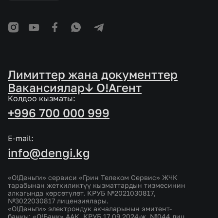
Лимиттер жана документтер
Вакансиялар
↓ O!Агент
Колдоо кызматы:
+996 700 000 999
E-mail:
info@dengi.kg
«О!Деньги» сервиси «Грин Телеком Сервис» ЖЧК
тарабынан жеткиликтүү кызматтардын тизмесинин
алкагында көрсөтүлөт. КРУБ №2021030817,
№3022030817 лицензиялары.
«О!Деньги» электрондук акчаларынын эмитент-
банкы: «О!Банк» ААК. КРУБ 17.09.2024-ж. №044 лиц.