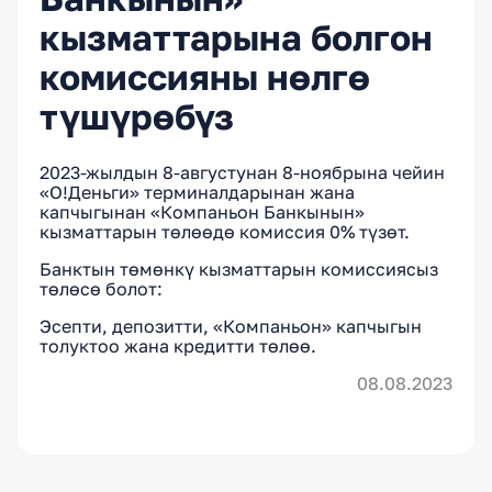
кызматтарына болгон
комиссияны нөлгө
түшүрөбүз
2023-жылдын 8-августунан 8-ноябрына чейин
«О!Деньги» терминалдарынан жана
капчыгынан «Компаньон Банкынын»
кызматтарын төлөөдө комиссия 0% түзөт.
Банктын төмөнкү кызматтарын комиссиясыз
төлөсө болот:
Эсепти, депозитти, «Компаньон» капчыгын
толуктоо жана кредитти төлөө.
08.08.2023