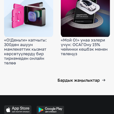
«О!Деньги» капчыгы:
«Мой О!» унаа ээлери
300дөн ашуун
үчүн: ОСАГОну 15%
мамлекеттик кызмат
чейинки кешбэк менен
көрсөтүүлөрдү бир
төлөңүз
тиркемеден онлайн
төлөө
Бардык жаңылыктар