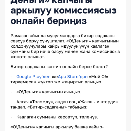
аркылуу комиссиясыз
онлайн бериңиз
Рамазан айында мусулмандарга битир-садаканы
сөзсүз берүү сунушталат. «О!Деньги» капчыгынын
колдонуучулары кайрымдуулук үчүн каалаган
сумманы бир нече басуу менен жана комиссиясыз
жөнөтө алышат.
Битир-садаканы кантип онлайн берсе болот?
Google Play
’ден
же
App Store
’дон
«Мой О!»
·
тиркемесин жүктөп же жаңыртып алыңыз.
«О!Деньги» капчыгын ачыңыз.
·
Алгач «Төлөмдү», андан соң «Жакшы иштерди»
·
тандап, «Битир-садаганы» табыңыз;
Каалаган сумманы көрсөтүп, төлөңүз.
·
«О!Деньги» капчыгы аркылуу башка кайыр-