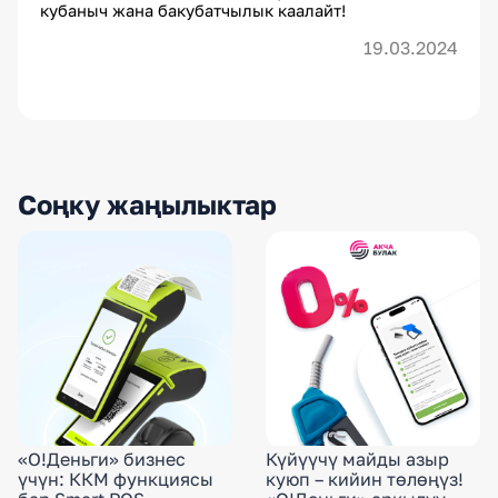
кубаныч жана бакубатчылык каалайт!
19.03.2024
Соңку жаңылыктар
«О!Деньги» бизнес
Күйүүчү майды азыр
үчүн: ККМ функциясы
куюп – кийин төлөңүз!