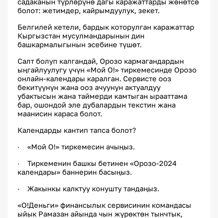
садаканын түрлөрүнө дагы каражаттарды жөнөтсө
болот: жетимдер, кайрымдуулук, зекет.
Белгилей кетели, бардык которулган каражаттар
Кыргызстан мусулмандарынын дин
башкармалыгынын эсебине түшөт.
Салт болуп калгандай, Орозо кармагандардын
ыңгайлуулугу үчүн «Мой О!» тиркемесинде Орозо
онлайн-календары каралган. Сервисте ооз
бекитүүнүн жана ооз ачуунун актуалдуу
убактысын жана таймерди камтыган ырааттама
бар, ошондой эле дубалардын текстин жана
маанисин караса болот.
Календарды кантип тапса болот?
«Мой О!» тиркемесин ачыңыз.
·
Тиркеменин башкы бетинен «Орозо-2024
·
календары» баннерин басыңыз.
Жакынкы калктуу конушту тандаңыз.
·
«О!Деньги» финансылык сервисинин командасы
ыйык Рамазан айында чын жүрөктөн тынчтык,