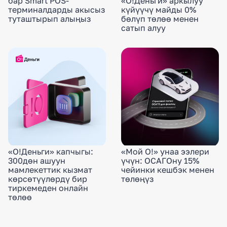
бар Smart POS-
«О!Деньги» аркылуу
терминалдарды акысыз
күйүүчү майды 0%
туташтырып алыңыз
бөлүп төлөө менен
сатып алуу
«О!Деньги» капчыгы:
«Мой О!» унаа ээлери
300дөн ашуун
үчүн: ОСАГОну 15%
мамлекеттик кызмат
чейинки кешбэк менен
көрсөтүүлөрдү бир
төлөңүз
тиркемеден онлайн
төлөө