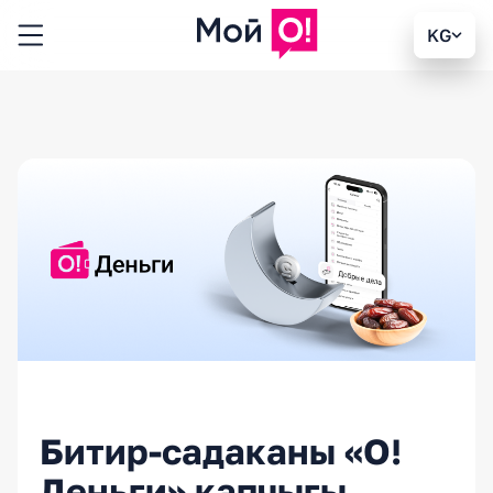
KG
Битир-садаканы «О!
Деньги» капчыгы