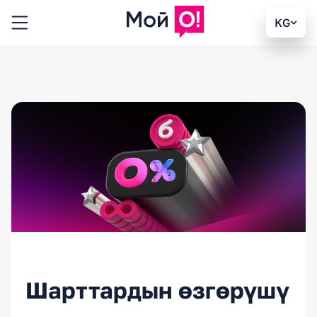
KG
Шарттардын өзгөрүшү