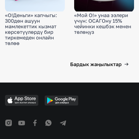
«О!Деньги» капчыгы:
«Мой О!» унаа ээлери
300дөн ашуун
үчүн: ОСАГОну 15%
мамлекеттик кызмат
чейинки кешбэк менен
көрсөтүүлөрдү бир
төлөңүз
тиркемеден онлайн
төлөө
Бардык жаңылыктар