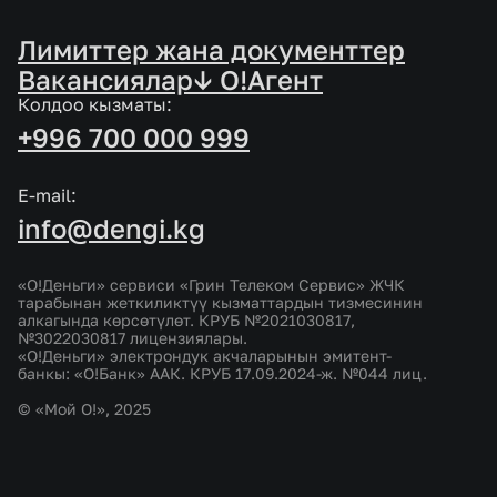
Лимиттер жана документтер
Вакансиялар
↓ O!Агент
Колдоо кызматы:
+996 700 000 999
E-mail:
info@dengi.kg
«О!Деньги» сервиси «Грин Телеком Сервис» ЖЧК
тарабынан жеткиликтүү кызматтардын тизмесинин
алкагында көрсөтүлөт. КРУБ №2021030817,
№3022030817 лицензиялары.
«О!Деньги» электрондук акчаларынын эмитент-
банкы: «О!Банк» ААК. КРУБ 17.09.2024-ж. №044 лиц.
© «Мой О!», 2025