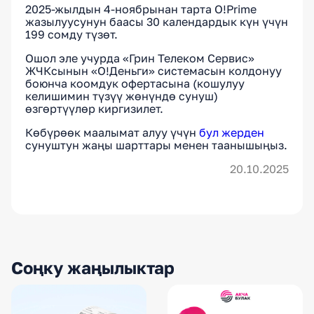
2025-жылдын 4-ноябрынан тарта O!Prime
жазылуусунун баасы 30 календардык күн үчүн
199 сомду түзөт.
Ошол эле учурда «Грин Телеком Сервис»
ЖЧКсынын «О!Деньги» системасын колдонуу
боюнча коомдук офертасына (кошулуу
келишимин түзүү жөнүндө сунуш)
өзгөртүүлөр киргизилет.
Көбүрөөк маалымат алуу үчүн
бул жерден
сунуштун жаңы шарттары менен таанышыңыз.
20.10.2025
Соңку жаңылыктар