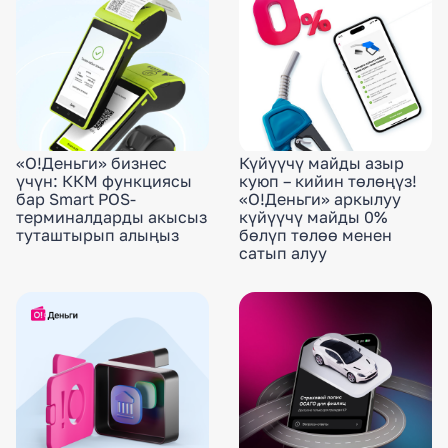
«О!Деньги» бизнес
Күйүүчү майды азыр
үчүн: ККМ функциясы
куюп – кийин төлөңүз!
бар Smart POS-
«О!Деньги» аркылуу
терминалдарды акысыз
күйүүчү майды 0%
туташтырып алыңыз
бөлүп төлөө менен
сатып алуу